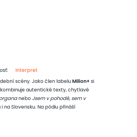
osť
:
Interpret
udební scény. Jako člen labelu
Milion+
si
kombinuje autentické texty, chytlavé
organa
nebo
Jsem v pohodě, sem v
i na Slovensku. Na pódiu přináší