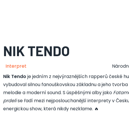
NIK TENDO
Interpret
Národn
Nik Tendo
je jedním z nejvýraznějších rapperů české h
vybudoval silnou fanouškovskou základnu a jeho tvorba 
melodie a moderní sound. S úspěšnými alby jako
Fatam
prdeli
se řadí mezi nejposlouchanější interprety v Česku 
energickou show, která nikdy nezklame. 🔥