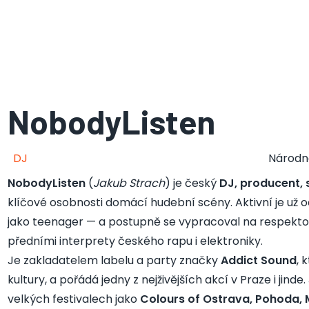
NobodyListen
DJ
Národn
NobodyListen
(
Jakub Strach
) je český
DJ, producent, 
klíčové osobnosti domácí hudební scény. Aktivní je už 
jako teenager — a postupně se vypracoval na respekt
předními interprety českého rapu i elektroniky.
Je zakladatelem labelu a party značky
Addict Sound
, 
kultury, a pořádá jedny z nejživějších akcí v Praze i jind
velkých festivalech jako
Colours of Ostrava, Pohoda, 