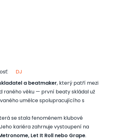
osť
:
DJ
skladatel a beatmaker
, který patří mezi
od raného věku — první beaty skládal už
ovaného umělce spolupracujícího s
která se stala fenoménem klubové
e. Jeho kariéra zahrnuje vystoupení na
Metronome, Let It Roll nebo Grape
.