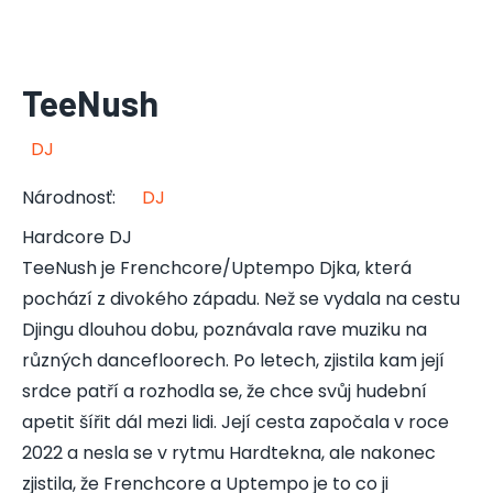
TeeNush
DJ
Národnosť
:
DJ
Hardcore DJ
TeeNush je Frenchcore/Uptempo Djka, která
pochází z divokého západu. Než se vydala na cestu
Djingu dlouhou dobu, poznávala rave muziku na
různých dancefloorech. Po letech, zjistila kam její
srdce patří a rozhodla se, že chce svůj hudební
apetit šířit dál mezi lidi. Její cesta započala v roce
2022 a nesla se v rytmu Hardtekna, ale nakonec
zjistila, že Frenchcore a Uptempo je to co ji