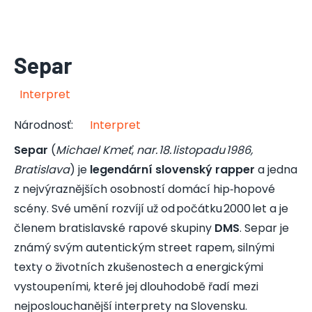
Separ
Interpret
Národnosť
:
Interpret
Separ
(
Michael Kmeť
,
nar. 18. listopadu 1986,
Bratislava
) je
legendární slovenský rapper
a jedna
z nejvýraznějších osobností domácí hip‑hopové
scény. Své umění rozvíjí už od počátku 2000 let a je
členem bratislavské rapové skupiny
DMS
. Separ je
známý svým autentickým street rapem, silnými
texty o životních zkušenostech a energickými
vystoupeními, které jej dlouhodobě řadí mezi
nejposlouchanější interprety na Slovensku.