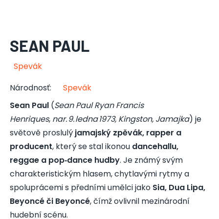
SEAN PAUL
Spevák
Národnosť
:
Spevák
Sean Paul
(
Sean Paul Ryan Francis
Henriques
,
nar. 9. ledna 1973, Kingston, Jamajka
) je
světově proslulý
jamajský zpěvák, rapper a
producent
, který se stal ikonou
dancehallu,
reggae a pop‑dance hudby
. Je známý svým
charakteristickým hlasem, chytlavými rytmy a
spoluprácemi s předními umělci jako
Sia, Dua Lipa,
Beyoncé či Beyoncé
, čímž ovlivnil mezinárodní
hudební scénu.