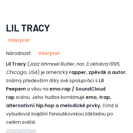
LIL TRACY
Interpret
Národnosť
:
Interpret
Lil Tracy
(
Jazz Ishmael Butler
,
nar. 3. oktobra 1995,
Chicago, USA
) je americký
rapper, zpěvák a autor
,
známý především díky své spolupráci s
Lil
Peepem
a vlivu na
emo‑rap / SoundCloud
rap
scénu. Jeho hudba kombinuje
emo, trap,
alternativní hip‑hop a melodické prvky
, čímž si
vybudoval loajální fanouškovskou základnu po
celém světě.