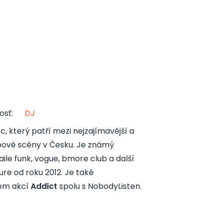
osť
:
DJ
, který patří mezi nejzajímavější a
bové scény v Česku. Je známý
ile funk, vogue, bmore club a další
re od roku 2012. Je také
em akcí
Addict
spolu s NobodyListen.