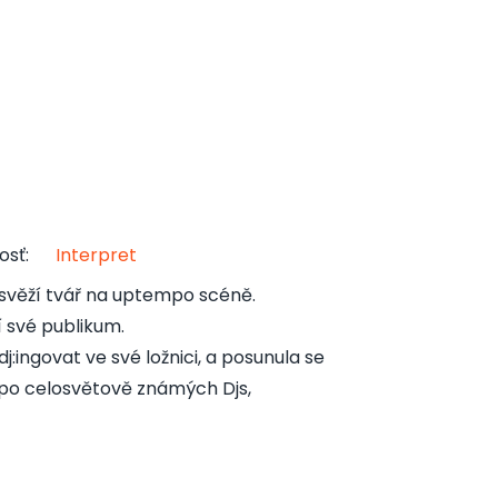
osť
:
Interpret
svěží tvář na uptempo scéně.
 své publikum.
:ingovat ve své ložnici, a posunula se
 po celosvětově známých Djs,