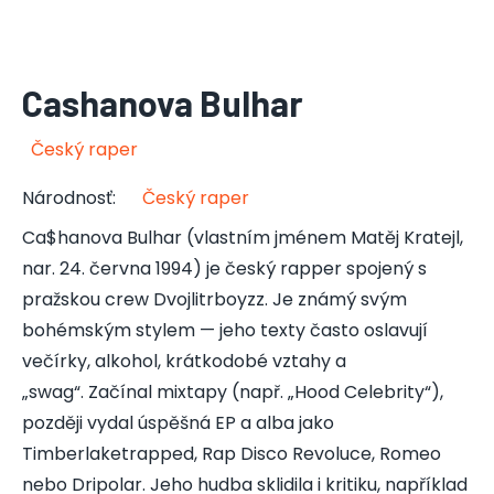
Cashanova Bulhar
Český raper
Národnosť
:
Český raper
Ca$hanova Bulhar (vlastním jménem Matěj Kratejl,
nar. 24. června 1994) je český rapper spojený s
pražskou crew Dvojlitrboyzz. Je známý svým
bohémským stylem — jeho texty často oslavují
večírky, alkohol, krátkodobé vztahy a
„swag“. Začínal mixtapy (např. „Hood Celebrity“),
později vydal úspěšná EP a alba jako
Timberlaketrapped, Rap Disco Revoluce, Romeo
nebo Dripolar. Jeho hudba sklidila i kritiku, například