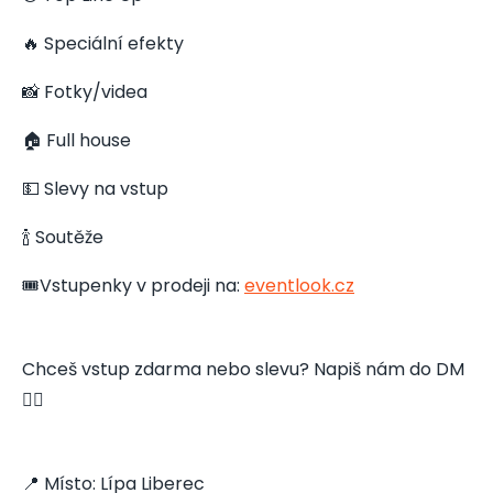
🔥 Speciální efekty
📸 Fotky/videa
🏠 Full house
💵 Slevy na vstup
🍾 Soutěže
🎟️Vstupenky v prodeji na:
eventlook.cz
Chceš vstup zdarma nebo slevu? Napiš nám do DM
👇🏻
📍 Místo: Lípa Liberec