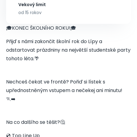
Vekový limit
od 15 rokov
🎓KONEC ŠKOLNÍHO ROKU!🎓
Přijď s námi zakončit školní rok do Lípy a
odstartovat prázdniny na největší studentské party
tohoto léta.🌴
Nechceš čekat ve frontě? Pořiď si lístek s
upřednostněným vstupem a nečekej ani minutu!
🏃‍➡️
Na co dalšího se těšit?🤔
💿 Top Line Up