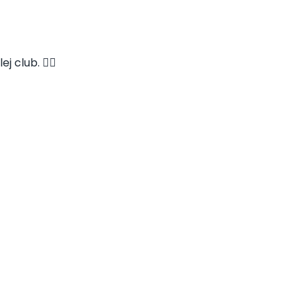
 club. 👇🏻