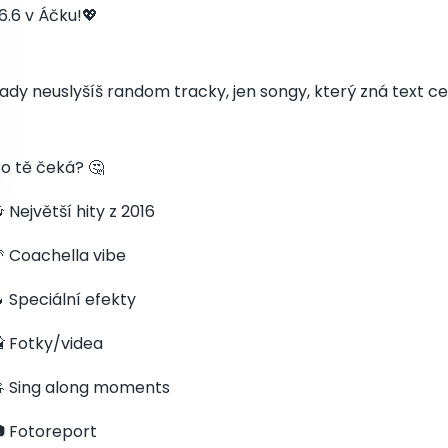
6.6 v Áčku!💖
ady neuslyšíš random tracky, jen songy, který zná text celej
o tě čeká? 🤔
 Největší hity z 2016
 Coachella vibe
 Speciální efekty
 Fotky/videa
 Sing along moments
 Fotoreport