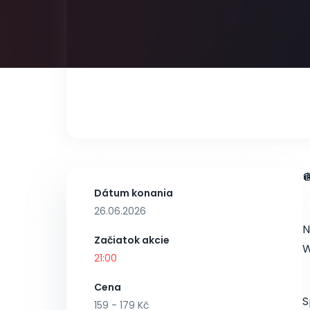

Dátum konania
26.06.2026
N
Začiatok akcie
W
21:00
Cena
S
159 - 179 Kč