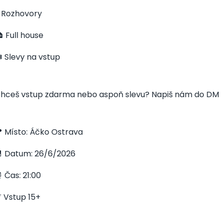
️ Rozhovory
 Full house
️ Slevy na vstup
hceš vstup zdarma nebo aspoň slevu? Napiš nám do DM 
 Místo: Áčko Ostrava
 Datum: 26/6/2026
 Čas: 21:00
 Vstup 15+