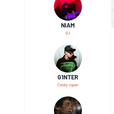
NIAM
DJ
G1NTER
Český raper