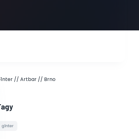
1nter // Artbar // Brno
Tagy
g1nter