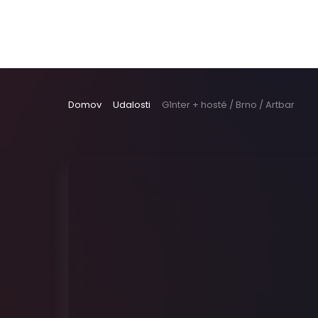
Domov
Udalosti
G1nter + hosté / Brno / Artbar