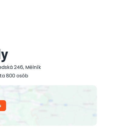
dy
edská 246
,
Mělník
ta 800 osôb
u